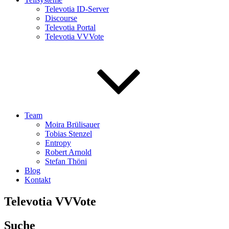
Televotia ID-Server
Discourse
Televotia Portal
Televotia VVVote
Team
Moira Brülisauer
Tobias Stenzel
Entropy
Robert Arnold
Stefan Thöni
Blog
Kontakt
Televotia VVVote
Suche