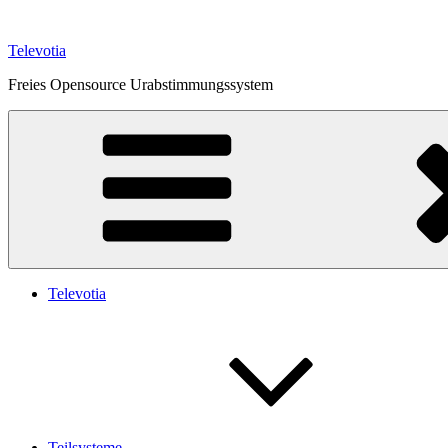
Zum
Inhalt
Televotia
springen
Freies Opensource Urabstimmungssystem
Televotia
Teilsysteme